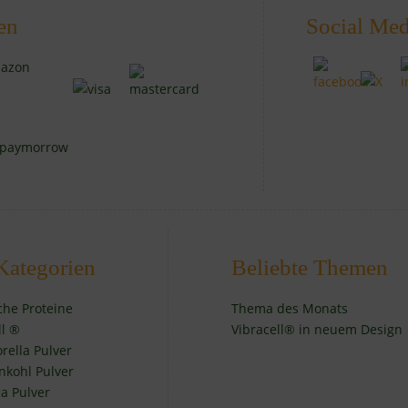
en
Social Med
Kategorien
Beliebte Themen
iche Proteine
Thema des Monats
ll ®
Vibracell® in neuem Design
orella Pulver
nkohl Pulver
a Pulver