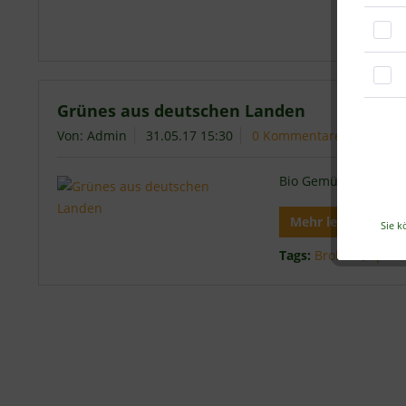
Grünes aus deutschen Landen
Von: Admin
31.05.17 15:30
0 Kommentare
Bio Gemüsepulver a
Mehr lesen
Sie k
Tags:
Brokkoli
,
Spina