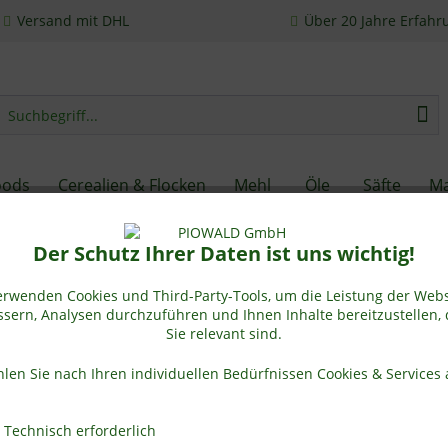
Versand mit DHL
Über 20 Jahre Erfahr
oods
Cerealien & Flocken
Mehl
Öle
Säfte
Ma
Der Schutz Ihrer Daten ist uns wichtig!
erwenden Cookies und Third-Party-Tools, um die Leistung der Webs
sern, Analysen durchzuführen und Ihnen Inhalte bereitzustellen, 
Sie relevant sind.
 Neue Produkte und Tipps und Tri
len Sie nach Ihren individuellen Bedürfnissen Cookies & Services 
Technisch erforderlich