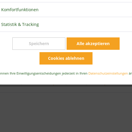
Komfortfunktionen
Statistik & Tracking
Speichern
Alle akzeptieren
Cookies ablehnen
us deutschen Landen
önnen Ihre Einwilligungsentscheidungen jederzeit in Ihren
Datenschutzeinstellungen
än
t
,
Grünkohl
,
Petersilienblattpulver
,
Petersilie
,
Gemüsepulver