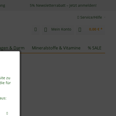
ung
5% Newsletterrabatt – Jetzt anmelden!
Service/Hilfe
Mein Konto
0,00 € *
gen & Darm
Mineralstoffe & Vitamine
% SALE
ite zu
die für
aus: