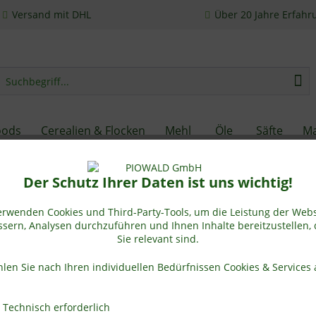
Versand mit DHL
Über 20 Jahre Erfahr
oods
Cerealien & Flocken
Mehl
Öle
Säfte
Ma
Der Schutz Ihrer Daten ist uns wichtig!
erwenden Cookies und Third-Party-Tools, um die Leistung der Webs
sern, Analysen durchzuführen und Ihnen Inhalte bereitzustellen, 
Sie relevant sind.
len Sie nach Ihren individuellen Bedürfnissen Cookies & Services 
Technisch erforderlich