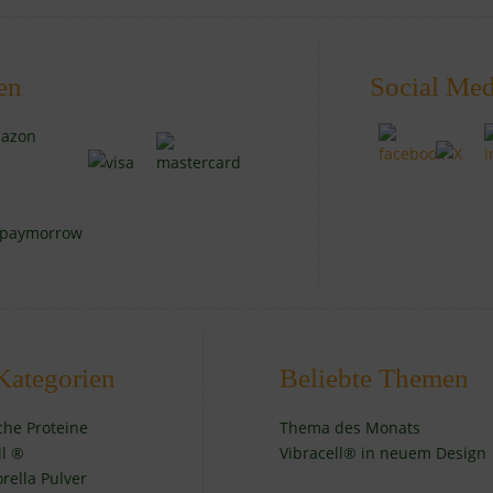
en
Social Med
Kategorien
Beliebte Themen
iche Proteine
Thema des Monats
ll ®
Vibracell® in neuem Design
orella Pulver