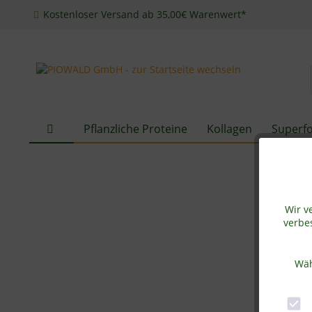
Kostenloser Versand ab 35,00€ Warenwert*
Pflanzliche Proteine
Kollagen
Superf
Wir v
verbes
Wäh