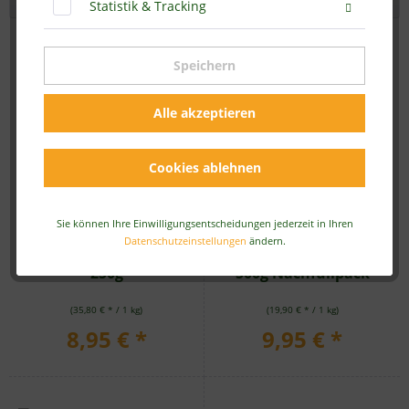
Statistik & Tracking
Speichern
Alle akzeptieren
Cookies ablehnen
Sie können Ihre Einwilligungsentscheidungen jederzeit in Ihren
Datenschutzeinstellungen
ändern.
BIO Traubenkernmehl -
BIO Traubenkernmehl -
250g
500g Nachfüllpack
(35,80 € * / 1 kg)
(19,90 € * / 1 kg)
8,95 € *
9,95 € *