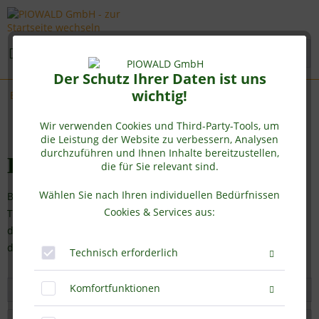
Menü
Der Schutz Ihrer Daten ist uns
wichtig!
Bio Traubenkernmehl
Wir verwenden Cookies und Third-Party-Tools, um
die Leistung der Website zu verbessern, Analysen
durchzuführen und Ihnen Inhalte bereitzustellen,
Bio Traubenkernmehl
die für Sie relevant sind.
Wählen Sie nach Ihren individuellen Bedürfnissen
Bio Traubenkernmehl wird bei der Herstellung von Bio
Cookies & Services aus:
Traubenkernöl gewonnen. Für 1 kg Traubenkernmehl werden
die Kerne von ca. 50 Kg Trauben benötigt, die getrocknet und
dann auf...
mehr erfahren »
Technisch erforderlich
Komfortfunktionen
Filtern