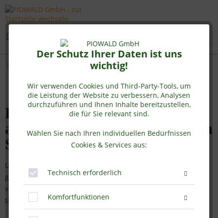
Menü
Der Schutz Ihrer Daten ist uns
wichtig!
Bio Spinat
Wir verwenden Cookies und Third-Party-Tools, um
die Leistung der Website zu verbessern, Analysen
durchzuführen und Ihnen Inhalte bereitzustellen,
Bio Spinat Pulver von Piowald
die für Sie relevant sind.
als Superfood für Ihren grünen
Wählen Sie nach Ihren individuellen Bedürfnissen
Smoothie
Cookies & Services aus:
Unser Bio Spinat Pulver wird aus hochwertigem, schonend
Technisch erforderlich
getrocknetem Blattspinat hergestellt und fein zu Pulver
vermahlen – ganz ohne Zusatzstoffe. Es eignet sich perfekt zur
Komfortfunktionen
täglichen...
mehr erfahren »