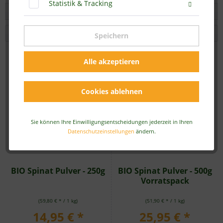
Statistik & Tracking
Filtern
Speichern
Alle akzeptieren
Cookies ablehnen
Sie können Ihre Einwilligungsentscheidungen jederzeit in Ihren
Datenschutzeinstellungen
ändern.
BIO Spinat Pulver - 250g
BIO Spinat Pulver - 500g
Vorratspack
(59,80 € * / 1 kg)
(51,90 € * / 1 kg)
14,95 € *
25,95 € *