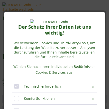
Menü
Der Schutz Ihrer Daten ist uns
wichtig!
Bio Gerstengrassaft
Wir verwenden Cookies und Third-Party-Tools, um
die Leistung der Website zu verbessern, Analysen
durchzuführen und Ihnen Inhalte bereitzustellen,
Bio Gerstengrassaft Pulver
die für Sie relevant sind.
Wählen Sie nach Ihren individuellen Bedürfnissen
Unser Bio Gerstengras Saft Pulver wird aus frischem, jungem
Cookies & Services aus:
Gerstengras gewonnen, schonend entsaftet und zu Pulver
getrocknet. So bleiben die wertvollen Nährstoffe wie
Chlorophyll,...
mehr erfahren »
Technisch erforderlich
Komfortfunktionen
Filtern