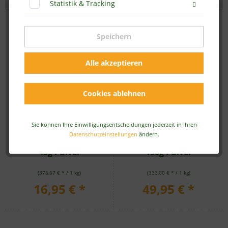
Statistik & Tracking
Speichern
Alle akzeptieren
Cookies ablehnen
Sie können Ihre Einwilligungsentscheidungen jederzeit in Ihren
Datenschutzeinstellungen
ändern.
BIO Gerstengrassaft -
BIO Gerstengrassaft -
45g Pulver
150g Pulver
(376,67 € * / 1 kg)
(333,00 € * / 1 kg)
16,95 € *
49,95 € *