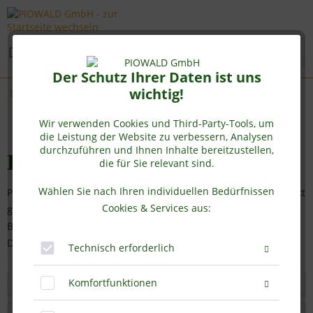
Menü
Der Schutz Ihrer Daten ist uns
wichtig!
Bio Trink Lupine
Wir verwenden Cookies und Third-Party-Tools, um
die Leistung der Website zu verbessern, Analysen
durchzuführen und Ihnen Inhalte bereitzustellen,
Bio Trink Lupine von Piowald
die für Sie relevant sind.
Wählen Sie nach Ihren individuellen Bedürfnissen
Piowald hat zwei neue Bio Instantgetränkepulver auf den Markt
Cookies & Services aus:
gebracht. Bio Trink Lupine Classic und Bio Trink Lupine Mix .
Beide Artikel haben eine Füllmenge von 300g Instantpulver.
Die...
mehr erfahren »
Technisch erforderlich
Komfortfunktionen
Filtern