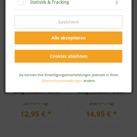
Statistik & Tracking
Speichern
Alle akzeptieren
Cookies ablehnen
Sie können Ihre Einwilligungsentscheidungen jederzeit in Ihren
Datenschutzeinstellungen
ändern.
BIO Trink Lupine Classic
BIO Trink Lupine Mix -
- 300g Instant Pulver
300g Instant Pulver
(43,17 € * / 1 kg)
(49,83 € * / 1 kg)
12,95 € *
14,95 € *