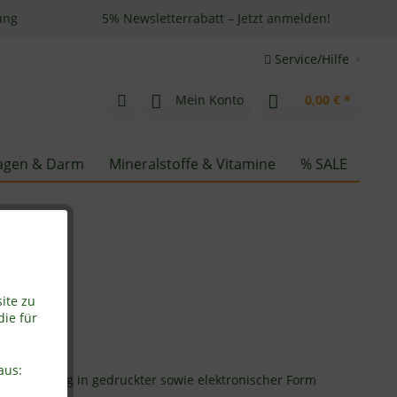
ung
5% Newsletterrabatt – Jetzt anmelden!
Service/Hilfe
Mein Konto
0,00 € *
gen & Darm
Mineralstoffe & Vitamine
% SALE
ite zu
die für
aus:
d Verwertung in gedruckter sowie elektronischer Form