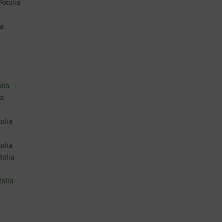
Fotolia
ia
lia
ia
olia
olia
tolia
tolia
a