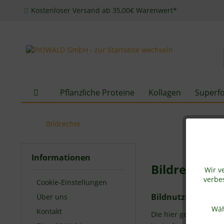
Kostenloser Versand ab 35,00€ Warenwert*
Pflanzliche Proteine
Kollagen
Superf
Bildrechte
Informationen
Bildrechte
Wir v
verbes
Cookie-Einstellungen
Bildnutzung
Über uns
Wäh
Kontakt
Die hier genutzten Fo