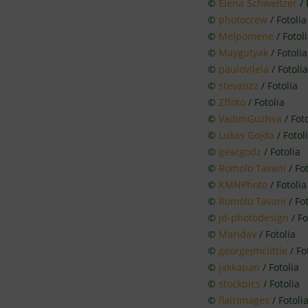
©
Elena Schweitzer
/ 
©
photocrew
/ Fotolia
©
Melpomene
/ Fotol
©
Maygutyak
/ Fotolia
©
paulovilela
/ Fotolia
©
stevanzz
/ Fotolia
©
Zffoto
/ Fotolia
©
VadimGuzhva
/ Foto
©
Lukas Gojda
/ Fotol
©
geargodz
/ Fotolia
©
Romolo Tavani
/ Fot
©
KMNPhoto
/ Fotolia
©
Romolo Tavani
/ Fot
©
jd-photodesign
/ Fo
©
Maridav
/ Fotolia
©
georgejmclittle
/ Fo
©
jakkapan
/ Fotolia
©
stockpics
/ Fotolia
©
flairimages
/ Fotoli