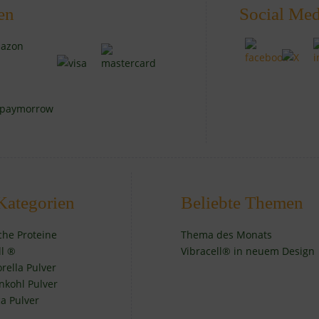
en
Social Med
Kategorien
Beliebte Themen
iche Proteine
Thema des Monats
ll ®
Vibracell® in neuem Design
orella Pulver
nkohl Pulver
a Pulver