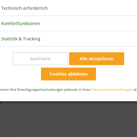
ftlichen Antrags auf Nutzungsgenehmigung an den Urheber.
Technisch erforderlich
Komfortfunktionen
terial haben wir Lizenzen erworben:
Statistik & Tracking
to.com
Speichern
Alle akzeptieren
951
Cookies ablehnen
önnen Ihre Einwilligungsentscheidungen jederzeit in Ihren
Datenschutzeinstellungen
än
ia