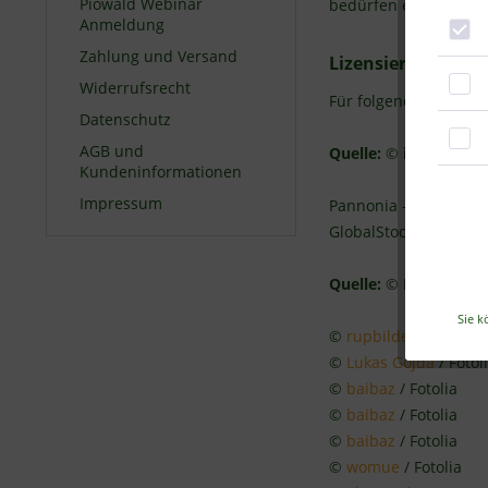
Piowald Webinar
bedürfen eines schri
Anmeldung
Zahlung und Versand
Lizensierte Bilder
Widerrufsrecht
Für folgendes Bildma
Datenschutz
AGB und
Quelle:
©
iStockpho
Kundeninformationen
Impressum
Pannonia -
6915826
GlobalStock -
157675
Quelle:
©
Fotolia
Sie k
©
rupbilder
/ Fotolia
©
Lukas Gojda
/ Fotol
©
baibaz
/ Fotolia
©
baibaz
/ Fotolia
©
baibaz
/ Fotolia
©
womue
/ Fotolia