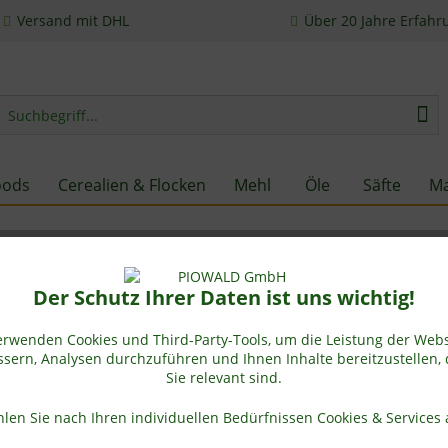
Versand mit DHL
Über 20 Jahre Erfahr
oods
Cerealien & Flocken
Mehl
Öle
Säfte
Ma
Der Schutz Ihrer Daten ist uns wichtig!
erwenden Cookies und Third-Party-Tools, um die Leistung der Webs
sern, Analysen durchzuführen und Ihnen Inhalte bereitzustellen, 
Sie relevant sind.
len Sie nach Ihren individuellen Bedürfnissen Cookies & Services 
tos sind urheberrechtlich geschützt. Speicherung, Verbreitung un