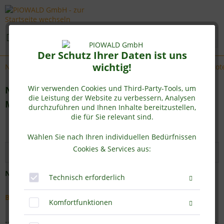
Menü
Der Schutz Ihrer Daten ist uns
wichtig!
Neues pflanzliches Eiweiß im Sortiment - Bio Mungobohnen Prot
Wir verwenden Cookies und Third-Party-Tools, um
Neues pflanzliches Eiweiß im Sortiment - Bio
die Leistung der Website zu verbessern, Analysen
Mungobohnen Protein
durchzuführen und Ihnen Inhalte bereitzustellen,
die für Sie relevant sind.
von:
Admin
25.02.19 14:00
0 Kommentare
Wählen Sie nach Ihren individuellen Bedürfnissen
Cookies & Services aus:
NEU ab Februar 2019: Jetzt in der 1 kg Vorratspackung
Technisch erforderlich
BIO Mungobohnenprotein 1 kg Vorratspack
Komfortfunktionen
-------------------------------------------------------------------------------------