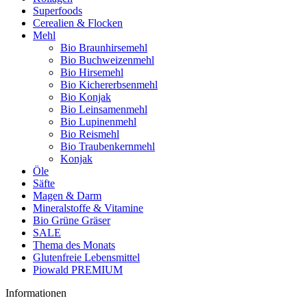
Superfoods
Cerealien & Flocken
Mehl
Bio Braunhirsemehl
Bio Buchweizenmehl
Bio Hirsemehl
Bio Kichererbsenmehl
Bio Konjak
Bio Leinsamenmehl
Bio Lupinenmehl
Bio Reismehl
Bio Traubenkernmehl
Konjak
Öle
Säfte
Magen & Darm
Mineralstoffe & Vitamine
Bio Grüne Gräser
SALE
Thema des Monats
Glutenfreie Lebensmittel
Piowald PREMIUM
Informationen