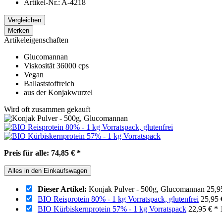
Artikel-Nr.:
A-4218
Vergleichen
Merken
Artikeleigenschaften
Glucomannan
Viskosität 36000 cps
Vegan
Ballaststoffreich
aus der Konjakwurzel
Wird oft zusammen gekauft
Preis für alle:
74,85 €
*
Alles in den Einkaufswagen
Dieser Artikel:
Konjak Pulver - 500g, Glucomannan
25,9
BIO Reisprotein 80% - 1 kg Vorratspack, glutenfrei
25,95 
BIO Kürbiskernprotein 57% - 1 kg Vorratspack
22,95 €
*