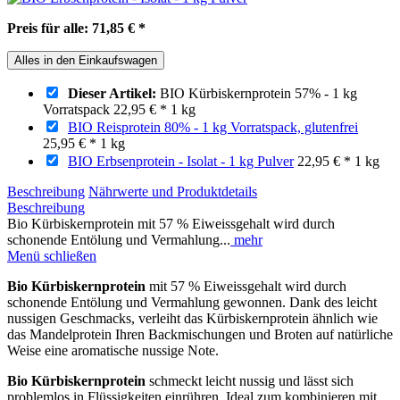
Preis für alle:
71,85 €
*
Alles in den Einkaufswagen
Dieser Artikel:
BIO Kürbiskernprotein 57% - 1 kg
Vorratspack
22,95 €
*
1 kg
BIO Reisprotein 80% - 1 kg Vorratspack, glutenfrei
25,95 €
*
1 kg
BIO Erbsenprotein - Isolat - 1 kg Pulver
22,95 €
*
1 kg
Beschreibung
Nährwerte und Produktdetails
Beschreibung
Bio Kürbiskernprotein mit 57 % Eiweissgehalt wird durch
schonende Entölung und Vermahlung...
mehr
Menü schließen
Bio Kürbiskernprotein
mit 57 % Eiweissgehalt wird durch
schonende Entölung und Vermahlung gewonnen. Dank des leicht
nussigen Geschmacks, verleiht das Kürbiskernprotein ähnlich wie
das Mandelprotein Ihren Backmischungen und Broten auf natürliche
Weise eine aromatische nussige Note.
Bio Kürbiskernprotein
schmeckt leicht nussig und lässt sich
problemlos in Flüssigkeiten einrühren. Ideal zum kombinieren mit