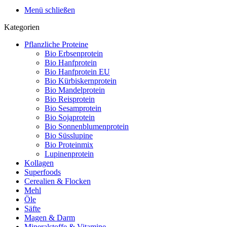
Menü schließen
Kategorien
Pflanzliche Proteine
Bio Erbsenprotein
Bio Hanfprotein
Bio Hanfprotein EU
Bio Kürbiskernprotein
Bio Mandelprotein
Bio Reisprotein
Bio Sesamprotein
Bio Sojaprotein
Bio Sonnenblumenprotein
Bio Süsslupine
Bio Proteinmix
Lupinenprotein
Kollagen
Superfoods
Cerealien & Flocken
Mehl
Öle
Säfte
Magen & Darm
Mineralstoffe & Vitamine