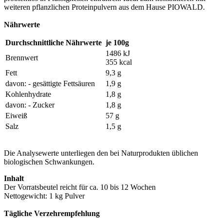
weiteren pflanzlichen Proteinpulvern aus dem Hause PIOWALD.
Nährwerte
Durchschnittliche Nährwerte
je 100g
1486 kJ
Brennwert
355 kcal
Fett
9,3 g
davon: - gesättigte Fettsäuren
1,9 g
Kohlenhydrate
1,8 g
davon: - Zucker
1,8 g
Eiweiß
57 g
Salz
1,5 g
Die Analysewerte unterliegen den bei Naturprodukten üblichen
biologischen Schwankungen.
Inhalt
Der Vorratsbeutel reicht für ca. 10 bis 12 Wochen
Nettogewicht: 1 kg Pulver
Tägliche Verzehrempfehlung