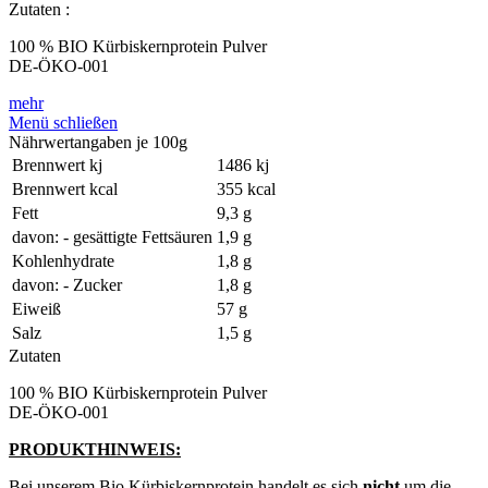
Zutaten :
100 % BIO Kürbiskernprotein Pulver
DE-ÖKO-001
mehr
Menü schließen
Nährwertangaben je 100g
Brennwert kj
1486 kj
Brennwert kcal
355 kcal
Fett
9,3 g
davon: - gesättigte Fettsäuren
1,9 g
Kohlenhydrate
1,8 g
davon: - Zucker
1,8 g
Eiweiß
57 g
Salz
1,5 g
Zutaten
100 % BIO Kürbiskernprotein Pulver
DE-ÖKO-001
PRODUKTHINWEIS:
Bei unserem Bio Kürbiskernprotein handelt es sich
nicht
um die