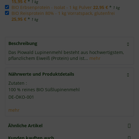
15,95 €
*
1 kg
BIO Erbsenprotein - Isolat - 1 kg Pulver
22,95 €
*
1 kg
BIO Reisprotein 80% - 1 kg Vorratspack, glutenfrei
25,95 €
*
1 kg
Beschreibung
Das Piowald Lupinenmehl besteht aus hochwertigstem,
pflanzlichem Eiweiß (Protein) und ist...
mehr
Nährwerte und Produktdetails
Zutaten :
100 % reines BIO Süßlupinenmehl
DE-ÖKO-001
mehr
Ähnliche Artikel
Kunden kauften auch