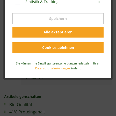
Statistik & Tracking
Vorratspack
Speichern
15,95 € *
Alle akzeptieren
Inhalt:
1 kg
inkl. MwSt.
zzgl. Versandkosten
Sofort versandfertig, Lieferzeit ca. 2-4 Werktage
Cookies ablehnen
In den
Warenkorb
Sie können Ihre Einwilligungsentscheidungen jederzeit in Ihren
Datenschutzeinstellungen
ändern.
Artikel-Nr.:
A-4090-BIO
Merken
Artikeleigenschaften
Bio-Qualität
41% Proteingehalt