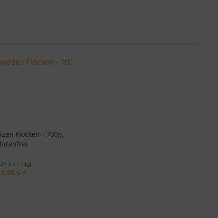
zen Flocken - 700g,
lutenfrei
,07 € * / 1 kg)
11,95 € *