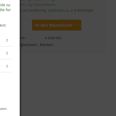
inkl. MwSt.
zzgl. Versandkosten
ite zu
die für
Sofort versandfertig, Lieferzeit ca. 2-4 Werktage
In den
Warenkorb
aus:
Artikel-Nr.:
A-4306-BIO
Vergleichen
Merken
dern.