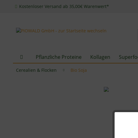
Kostenloser Versand ab 35,00€ Warenwert*
Pflanzliche Proteine
Kollagen
Superfo
Cerealien & Flocken
Bio Soja