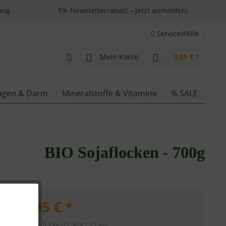
ung
5% Newsletterrabatt – Jetzt anmelden!
Service/Hilfe
Mein Konto
0,00 € *
gen & Darm
Mineralstoffe & Vitamine
% SALE
BIO Sojaflocken - 700g
7,95 € *
Inhalt:
0.7 kg (11,36 € * / 1 kg)