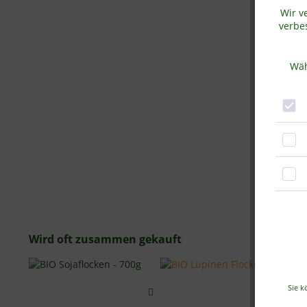
Wir v
verbes
Wäh
Wird oft zusammen gekauft
Sie k