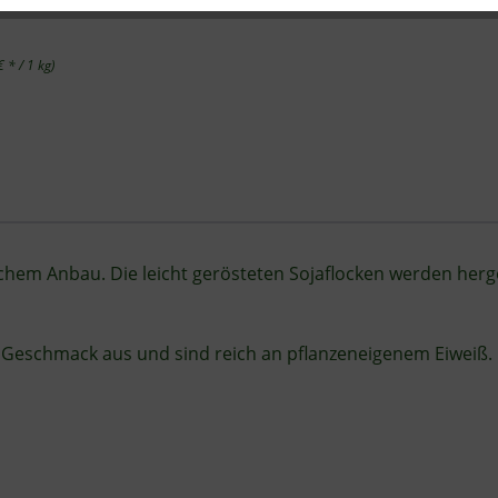
 * / 1 kg)
schem Anbau. Die leicht gerösteten Sojaﬂocken werden herg
en Geschmack aus und sind reich an pﬂanzeneigenem Eiweiß.