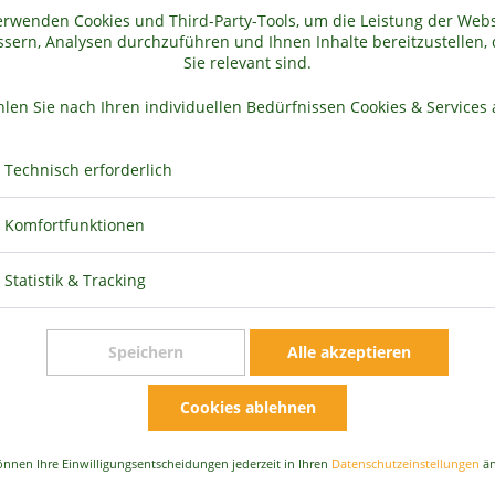
erwenden Cookies und Third-Party-Tools, um die Leistung der Webs
Vegan
sern, Analysen durchzuführen und Ihnen Inhalte bereitzustellen, 
Eiweißreich
Sie relevant sind.
Laktosefrei
len Sie nach Ihren individuellen Bedürfnissen Cookies & Services 
Herkunft AT
Technisch erforderlich
Komfortfunktionen
Statistik & Tracking
Speichern
Alle akzeptieren
Cookies ablehnen
Preis für alle:
31,85 €
*
önnen Ihre Einwilligungsentscheidungen jederzeit in Ihren
Datenschutzeinstellungen
än
Alles in den Einkaufswagen