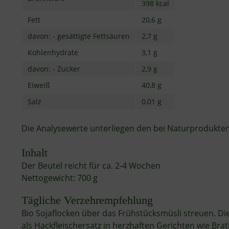
398 kcal
Fett
20,6 g
davon: - gesättigte Fettsäuren
2,7 g
Kohlenhydrate
3,1 g
davon: - Zucker
2,9 g
Eiweiß
40,8 g
Salz
0,01 g
Die Analysewerte unterliegen den bei Naturprodukte
Inhalt
Der Beutel reicht für ca. 2-4 Wochen
Nettogewicht: 700 g
Tägliche Verzehrempfehlung
Bio Sojaflocken über das Frühstücksmüsli streuen. Die 
als Hackﬂeischersatz in herzhaften Gerichten wie Bra