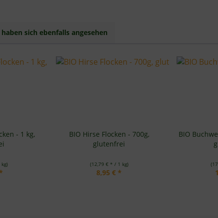
haben sich ebenfalls angesehen
ken - 1 kg,
BIO Hirse Flocken - 700g,
BIO Buchwei
ei
glutenfrei
g
 kg)
(12,79 € * / 1 kg)
(17
*
8,95 € *