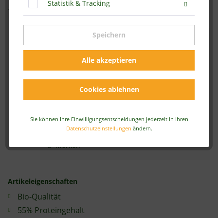
Statistik & Tracking
Vorratspack
Speichern
20,95 € *
Alle akzeptieren
Inhalt:
1 kg
inkl. MwSt.
zzgl. Versandkosten
Sofort versandfertig, Lieferzeit ca. 2-4 Werktage
Cookies ablehnen
In den
Warenkorb
Sie können Ihre Einwilligungsentscheidungen jederzeit in Ihren
Datenschutzeinstellungen
ändern.
Artikel-Nr.:
A-4204-BIO
Merken
Artikeleigenschaften
Bio-Qualität
55% Proteingehalt