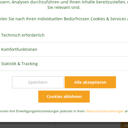
sern, Analysen durchzuführen und Ihnen Inhalte bereitzustellen, 
MSM
Sie relevant sind.
Methylsulfonylmethan
len Sie nach Ihren individuellen Bedürfnissen Cookies & Services 
99,9% rein
Technisch erforderlich
Komfortfunktionen
Statistik & Tracking
Speichern
Alle akzeptieren
Cookies ablehnen
Prei
önnen Ihre Einwilligungsentscheidungen jederzeit in Ihren
Datenschutzeinstellungen
än
A