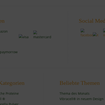
en
Social Med
Kategorien
Beliebte Themen
iche Proteine
Thema des Monats
ll ®
Vibracell® in neuem Design
orella Pulver