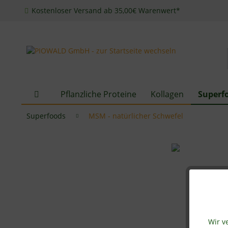
Kostenloser Versand ab 35,00€ Warenwert*
Pflanzliche Proteine
Kollagen
Superf
Superfoods
MSM - natürlicher Schwefel
Wir v