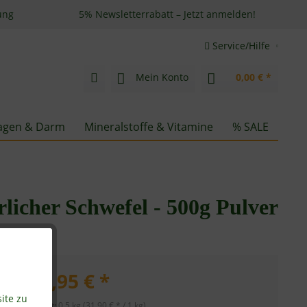
ung
5% Newsletterrabatt – Jetzt anmelden!
Service/Hilfe
Mein Konto
0,00 € *
gen & Darm
Mineralstoffe & Vitamine
% SALE
icher Schwefel - 500g Pulver
15,95 € *
ite zu
Inhalt:
0.5 kg (31,90 € * / 1 kg)