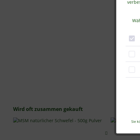
verbes
Wäh
Wird oft zusammen gekauft
Sie k