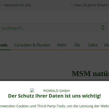
Versand mit DHL
Über 20 Jahre Erfahr
oods
Cerealien & Flocken
Mehl
Öle
Säfte
Ma
MSM natürl
Der Schutz Ihrer Daten ist uns wichtig!
Artikeleigenschaften
erwenden Cookies und Third-Party-Tools, um die Leistung der Webs
natürlicher Schwefel