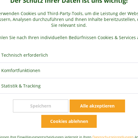
Der Schutz Ihrer Daten ist uns wichtig!
Calciumquelle
erwenden Cookies und Third-Party-Tools, um die Leistung der Webs
Magnesiumquelle
sern, Analysen durchzuführen und Ihnen Inhalte bereitzustellen, 
Sie relevant sind.
Laktosefrei
Herkunft EU
len Sie nach Ihren individuellen Bedürfnissen Cookies & Services 
Technisch erforderlich
Komfortfunktionen
Statistik & Tracking
Speichern
Alle akzeptieren
Preis 
Cookies ablehnen
All
önnen Ihre Einwilligungsentscheidungen jederzeit in Ihren
Datenschutzeinstellungen
än