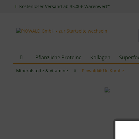
Kostenloser Versand ab 35,00€ Warenwert*
Pflanzliche Proteine
Kollagen
Superfo
Mineralstoffe & Vitamine
Piowald® Ur-Koralle