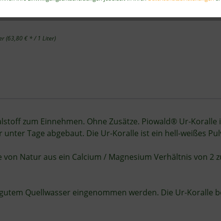
er (63,80 € * / 1 Liter)
alstoff zum Einnehmen. Ohne Zusätze. Piowald® Ur-Koralle is
unter Tage abgebaut. Die Ur-Koralle ist ein hell-weißes P
le von Natur aus ein Calcium / Magnesium Verhältnis von 2 
mit gutem Quellwasser eingenommen werden. Die Ur-Koralle b