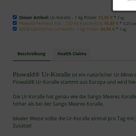
Dieser Artikel:
Ur-Koralle - 1 kg Pulver
72,95 €
*
1 kg
Piowald Ferment Pur - 250 ml Konzentrat
15,95 €
*
0.25 Lit
MSM natürlicher Schwefel - 1 kg Pulver
24,95 €
*
1 kg
Beschreibung
Health Claims
Piowald® Ur-Koralle
ist ein natürlicher Ur-Miner
Piowald® Ur-Koralle stammt aus Europa und wird hier 
Die Ur-Koralle hat genau wie die Sango Meeres Koral
höher als bei der Sango Meeres Koralle.
Idealer Weise sollte die Ur-Koralle einmal pro Tag 
Zusätze!