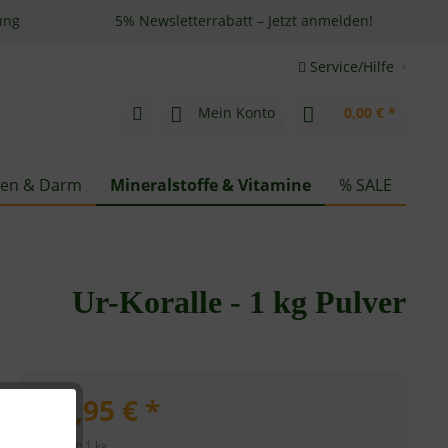
ung
5% Newsletterrabatt – Jetzt anmelden!
Service/Hilfe
Mein Konto
0,00 € *
en & Darm
Mineralstoffe & Vitamine
% SALE
Ur-Koralle - 1 kg Pulver
72,95 € *
Inhalt:
1 kg