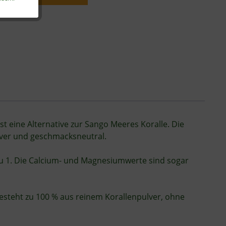
t eine Alternative zur Sango Meeres Koralle. Die
ulver und geschmacksneutral.
zu 1. Die Calcium- und Magnesiumwerte sind sogar
esteht zu 100 % aus reinem Korallenpulver, ohne