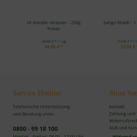
Ur-Koralle +Kräuter - 250g
Sango Vital® - 1
Pulver
(99,80 € * / 1 kg)
(72,95 € * / 1
24,95 € *
72,95 € 
Service Hotline
Shop Ser
Telefonische Unterstützung
Kontakt
Zahlung und
und Beratung unter:
Widerrufsrec
0800 - 99 18 100
AGB und Kun
Montag - Freitag: 08:00 - 17:00 Uhr
Widerruf er