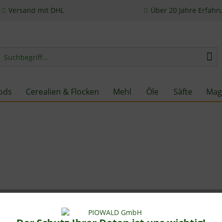
Versand mit DHL
Über 20 Jahre Erfahr
ods
Cerealien & Flocken
Mehl
Öle
Säfte
Mag
Artikeleigenschaften
Korallen Pulver