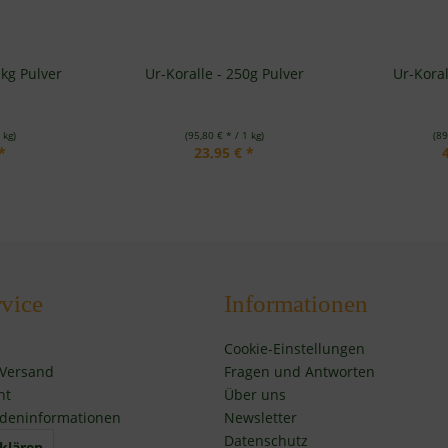
 kg Pulver
Ur-Koralle - 250g Pulver
Ur-Koral
 kg)
(95,80 € * / 1 kg)
(89
*
23,95 € *
vice
Informationen
Cookie-Einstellungen
 Versand
Fragen und Antworten
ht
Über uns
deninformationen
Newsletter
Datenschutz
klären