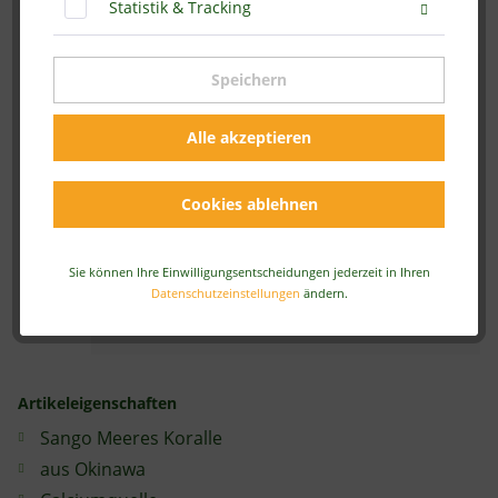
Statistik & Tracking
72,95 € *
Speichern
Inhalt:
1 kg
Alle akzeptieren
inkl. MwSt.
zzgl. Versandkosten
Sofort versandfertig, Lieferzeit ca. 2-4 Werktage
Cookies ablehnen
In den
Warenkorb
Sie können Ihre Einwilligungsentscheidungen jederzeit in Ihren
Artikel-Nr.:
A-4075
Datenschutzeinstellungen
ändern.
Merken
Artikeleigenschaften
Sango Meeres Koralle
aus Okinawa