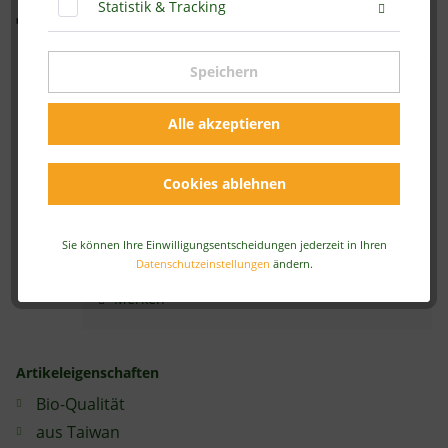
Statistik & Tracking
Tabletten/160g
Speichern
59,90 € *
Alle akzeptieren
Inhalt:
0.16 kg (374,38 € * / 1 kg)
inkl. MwSt.
zzgl. Versandkosten
Sofort versandfertig, Lieferzeit ca. 2-4 Werktage
Cookies ablehnen
In den
Warenkorb
Sie können Ihre Einwilligungsentscheidungen jederzeit in Ihren
Datenschutzeinstellungen
ändern.
Artikel-Nr.:
A-4037-BIO
Merken
Artikeleigenschaften
Bio-Qualität
aus Taiwan